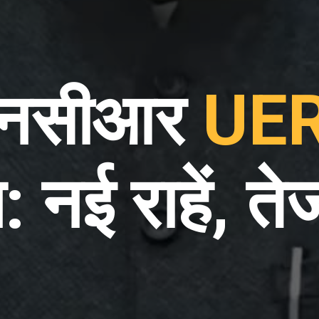
-एनसीआर
UE
: नई राहें, 