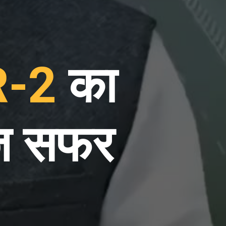
R-2
का
तेज सफर