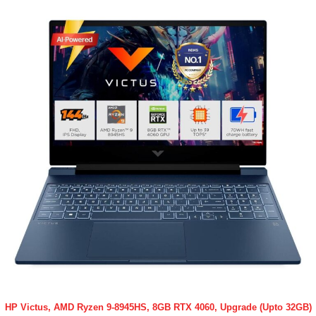
HP Victus, AMD Ryzen 9-8945HS, 8GB RTX 4060, Upgrade (Upto 32GB)