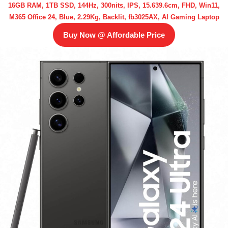
16GB RAM, 1TB SSD, 144Hz, 300nits, IPS, 15.639.6cm, FHD, Win11,
M365 Office 24, Blue, 2.29Kg, Backlit, fb3025AX, AI Gaming Laptop
Buy Now @ Affordable Price