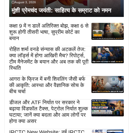
August 3, 2026
मुंशी प्रेमचंद जयंती: साहित्य के सम्राट को नमन
कक्षा 9 में न डालें अतिरिक्त बोझ, कक्षा 6 से
शुरू होगी तीसरी भाषा, सुप्रीम कोर्ट का
बयान
रोहित शर्मा वनडे संन्यास की अटकलें तेज:
क्या लॉर्ड्स में होगा आखिरी मैच? रिपोर्ट्स,
टीम मैनेजमेंट के बयान और अब तक की पूरी
स्थिति
आगरा के फ्रिज में बनी शिवलिंग जैसी बर्फ
की आकृति: आस्था और वैज्ञानिक सोच के
बीच चर्चा
डीजल और ATF निर्यात पर सरकार ने
बढ़ाया विंडफॉल टैक्स, पेट्रोल निर्यात शुल्क
घटाया; जानें क्या बदला और आम लोगों पर
होगा क्या असर
IRCTC New Website: नई IRCTC