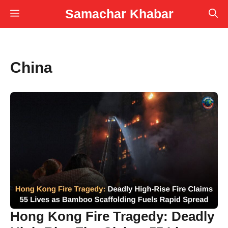
Skip
Samachar Khabar
Menu
to
content
China
Hong Kong Fire Tragedy: Deadly