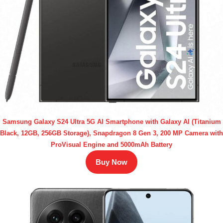
Samsung Galaxy S24 Ultra 5G AI Smartphone with Galaxy AI (Titanium
Black, 12GB, 256GB Storage), Snapdragon 8 Gen 3, 200 MP Camera with
ProVisual Engine and 5000mAh Battery
Buy Now