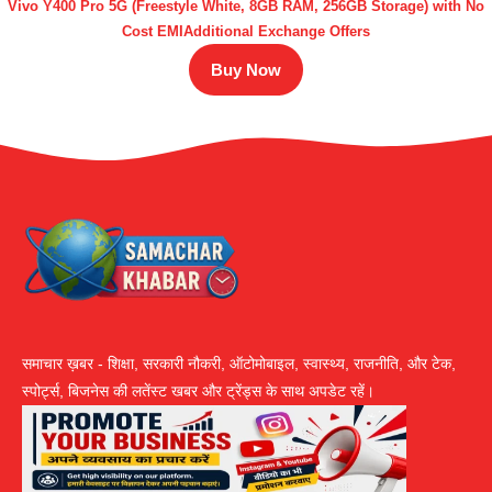
Vivo Y400 Pro 5G (Freestyle White, 8GB RAM, 256GB Storage) with No
Cost EMIAdditional Exchange Offers
Buy Now
समाचार ख़बर - शिक्षा, सरकारी नौकरी, ऑटोमोबाइल, स्वास्थ्य, राजनीति, और टेक,
स्पोर्ट्स, बिजनेस की लतेंस्ट खबर और ट्रेंड्स के साथ अपडेट रहें।