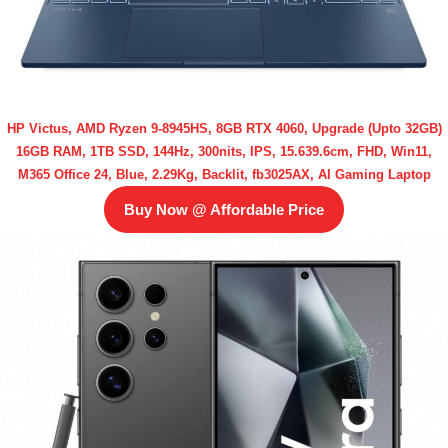
HP Victus, AMD Ryzen 9-8945HS, 8GB RTX 4060, Upgrade (Upto 32GB)
16GB RAM, 1TB SSD, 144Hz, 300nits, IPS, 15.639.6cm, FHD, Win11,
M365 Office 24, Blue, 2.29Kg, Backlit, fb3025AX, AI Gaming Laptop
Buy Now @ Affordable Price