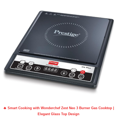
🔥 Smart Cooking with Wonderchef Zest Neo 3 Burner Gas Cooktop |
Elegant Glass Top Design