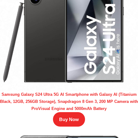
Samsung Galaxy S24 Ultra 5G AI Smartphone with Galaxy AI (Titanium
Black, 12GB, 256GB Storage), Snapdragon 8 Gen 3, 200 MP Camera with
ProVisual Engine and 5000mAh Battery
Buy Now