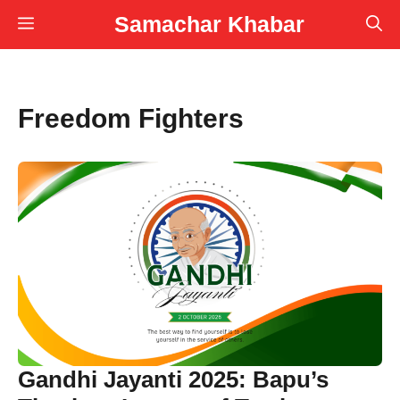
Skip
Samachar Khabar
Menu
to
content
Freedom Fighters
Gandhi Jayanti 2025: Bapu’s