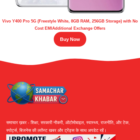
Vivo Y400 Pro 5G (Freestyle White, 8GB RAM, 256GB Storage) with No
Cost EMIAdditional Exchange Offers
Buy Now
समाचार ख़बर - शिक्षा, सरकारी नौकरी, ऑटोमोबाइल, स्वास्थ्य, राजनीति, और टेक,
स्पोर्ट्स, बिजनेस की लतेंस्ट खबर और ट्रेंड्स के साथ अपडेट रहें।