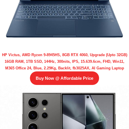
HP Victus, AMD Ryzen 9-8945HS, 8GB RTX 4060, Upgrade (Upto 32GB)
16GB RAM, 1TB SSD, 144Hz, 300nits, IPS, 15.639.6cm, FHD, Win11,
M365 Office 24, Blue, 2.29Kg, Backlit, fb3025AX, AI Gaming Laptop
Buy Now @ Affordable Price