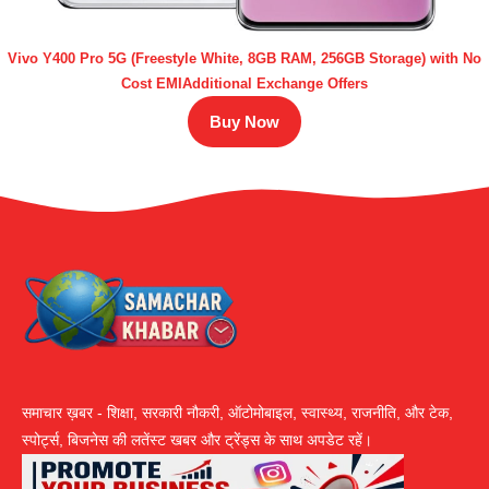
Vivo Y400 Pro 5G (Freestyle White, 8GB RAM, 256GB Storage) with No
Cost EMIAdditional Exchange Offers
Buy Now
समाचार ख़बर - शिक्षा, सरकारी नौकरी, ऑटोमोबाइल, स्वास्थ्य, राजनीति, और टेक,
स्पोर्ट्स, बिजनेस की लतेंस्ट खबर और ट्रेंड्स के साथ अपडेट रहें।