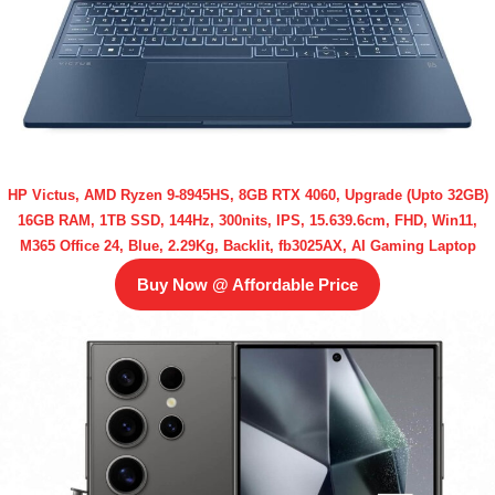
HP Victus, AMD Ryzen 9-8945HS, 8GB RTX 4060, Upgrade (Upto 32GB)
16GB RAM, 1TB SSD, 144Hz, 300nits, IPS, 15.639.6cm, FHD, Win11,
M365 Office 24, Blue, 2.29Kg, Backlit, fb3025AX, AI Gaming Laptop
Buy Now @ Affordable Price