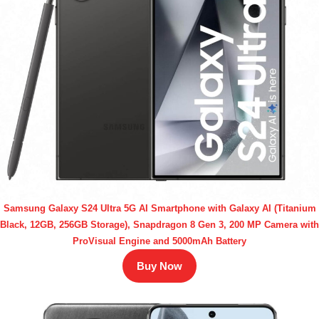
Samsung Galaxy S24 Ultra 5G AI Smartphone with Galaxy AI (Titanium
Black, 12GB, 256GB Storage), Snapdragon 8 Gen 3, 200 MP Camera with
ProVisual Engine and 5000mAh Battery
Buy Now