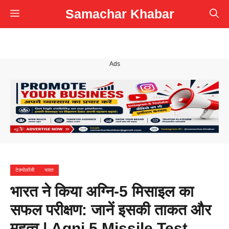
Skip
Samachar Khabar
Menu
to
content
Ads
टेक्नोलॉजी
भारत
भारत ने किया अग्नि-5 मिसाइल का
सफल परीक्षण: जानें इसकी ताकत और
महत्व | Agni 5 Missile Test