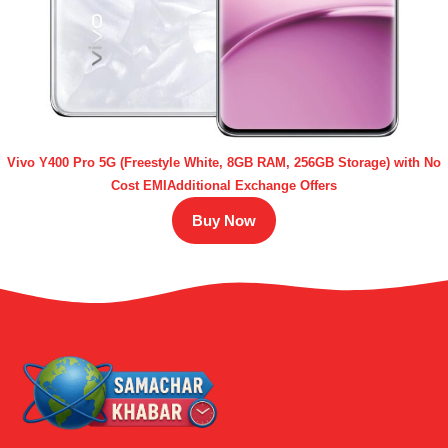
Vivo Y400 Pro 5G (Freestyle White, 8GB RAM, 256GB Storage) with No
Cost EMIAdditional Exchange Offers
Buy Now