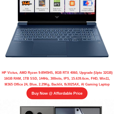
HP Victus, AMD Ryzen 9-8945HS, 8GB RTX 4060, Upgrade (Upto 32GB)
16GB RAM, 1TB SSD, 144Hz, 300nits, IPS, 15.639.6cm, FHD, Win11,
M365 Office 24, Blue, 2.29Kg, Backlit, fb3025AX, AI Gaming Laptop
Buy Now @ Affordable Price