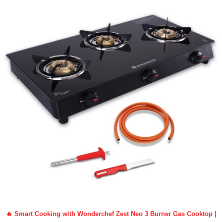
🔥 Smart Cooking with Wonderchef Zest Neo 3 Burner Gas Cooktop |