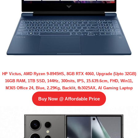
HP Victus, AMD Ryzen 9-8945HS, 8GB RTX 4060, Upgrade (Upto 32GB)
16GB RAM, 1TB SSD, 144Hz, 300nits, IPS, 15.639.6cm, FHD, Win11,
M365 Office 24, Blue, 2.29Kg, Backlit, fb3025AX, AI Gaming Laptop
Buy Now @ Affordable Price