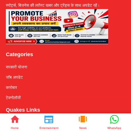
स्पोर्ट्स, बिजनेस की लतेंस्ट खबर और ट्रेंड्स के साथ अपडेट रहें।
Categories
सरकारी योजना
जॉब अपडेट
कारोबार
टेक्नोलॉजी
Quakes Links
About Us
Home
Entertainment
News
WhatsApp