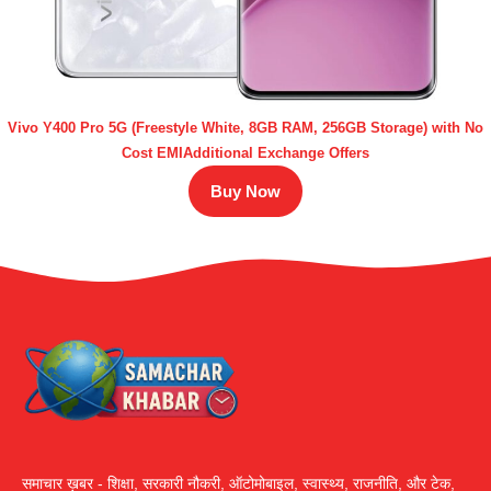
Vivo Y400 Pro 5G (Freestyle White, 8GB RAM, 256GB Storage) with No
Cost EMIAdditional Exchange Offers
Buy Now
समाचार ख़बर - शिक्षा, सरकारी नौकरी, ऑटोमोबाइल, स्वास्थ्य, राजनीति, और टेक,