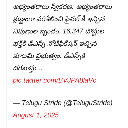
అభ్యంతరాలు స్వీకరణ. అభ్యంతరాలు
క్షుణ్ణంగా పరిశీలించి ఫైనల్ కీ ఇచ్చిన
నిపుణుల బృందం. 16,347 పోస్టుల
భర్తీకి డీఎస్సీ నోటిఫికేషన్ ఇచ్చిన
కూటమి ప్రభుత్వం. డీఎస్సీకి
దరఖాస్తు…
pic.twitter.com/BVJPA8laVc
— Telugu Stride (@TeluguStride)
August 1, 2025