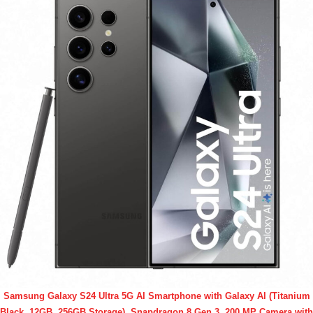
Samsung Galaxy S24 Ultra 5G AI Smartphone with Galaxy AI (Titanium
Black, 12GB, 256GB Storage), Snapdragon 8 Gen 3, 200 MP Camera with