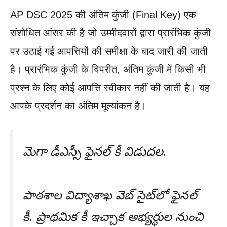
AP DSC 2025 की अंतिम कुंजी (Final Key) एक
संशोधित आंसर की है जो उम्मीदवारों द्वारा प्रारंभिक कुंजी
पर उठाई गई आपत्तियों की समीक्षा के बाद जारी की जाती
है। प्रारंभिक कुंजी के विपरीत, अंतिम कुंजी में किसी भी
प्रश्न के लिए कोई आपत्ति स्वीकार नहीं की जाती है। यह
आपके प्रदर्शन का अंतिम मूल्यांकन है।
మెగా డీఎస్సీ ఫైనల్ కీ విడుదల.
పాఠశాల విద్యాశాఖ వెబ్ సైట్‍లో ఫైనల్
కీ. ప్రాథమిక కీ ఇచ్చాక అభ్యర్థుల నుంచి