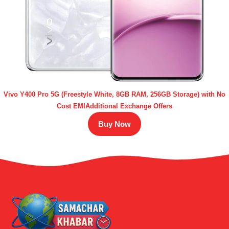
Vivo Y400 Pro 5G (Freestyle White, 8GB RAM, 256GB Storage) with No
Cost EMIAdditional Exchange Offers
Buy Now