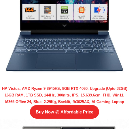
HP Victus, AMD Ryzen 9-8945HS, 8GB RTX 4060, Upgrade (Upto 32GB)
16GB RAM, 1TB SSD, 144Hz, 300nits, IPS, 15.639.6cm, FHD, Win11,
M365 Office 24, Blue, 2.29Kg, Backlit, fb3025AX, AI Gaming Laptop
Buy Now @ Affordable Price