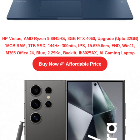
HP Victus, AMD Ryzen 9-8945HS, 8GB RTX 4060, Upgrade (Upto 32GB)
16GB RAM, 1TB SSD, 144Hz, 300nits, IPS, 15.639.6cm, FHD, Win11,
M365 Office 24, Blue, 2.29Kg, Backlit, fb3025AX, AI Gaming Laptop
Buy Now @ Affordable Price