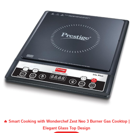
🔥 Smart Cooking with Wonderchef Zest Neo 3 Burner Gas Cooktop |
Elegant Glass Top Design