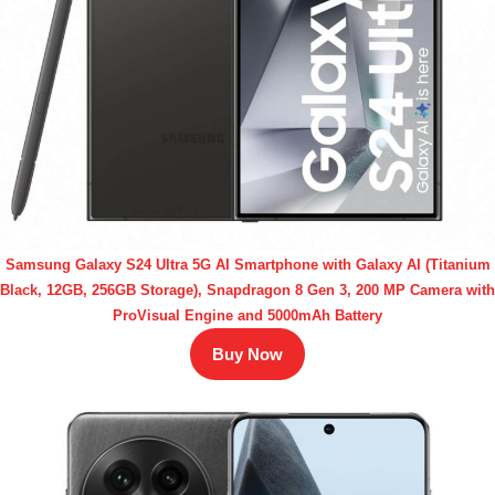
Samsung Galaxy S24 Ultra 5G AI Smartphone with Galaxy AI (Titanium
Black, 12GB, 256GB Storage), Snapdragon 8 Gen 3, 200 MP Camera with
ProVisual Engine and 5000mAh Battery
Buy Now