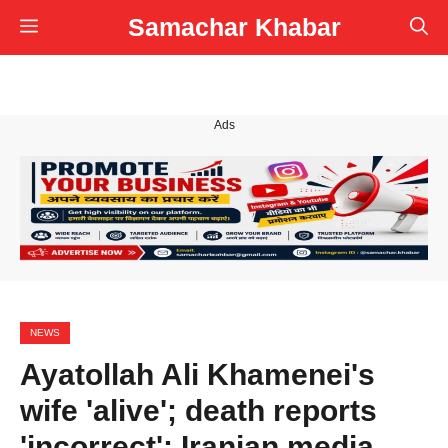
Skip
Samachar Khabar
Menu
to
content
Ads
NEWS
Ayatollah Ali Khamenei's
wife 'alive'; death reports
'incorrect': Iranian media