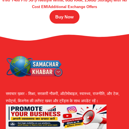
Vivo Y400 Pro 5G (Freestyle White, 8GB RAM, 256GB Storage) with No
Cost EMIAdditional Exchange Offers
Buy Now
समाचार ख़बर - शिक्षा, सरकारी नौकरी, ऑटोमोबाइल, स्वास्थ्य, राजनीति, और टेक,
स्पोर्ट्स, बिजनेस की लतेंस्ट खबर और ट्रेंड्स के साथ अपडेट रहें।