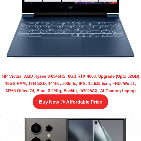
HP Victus, AMD Ryzen 9-8945HS, 8GB RTX 4060, Upgrade (Upto 32GB)
16GB RAM, 1TB SSD, 144Hz, 300nits, IPS, 15.639.6cm, FHD, Win11,
M365 Office 24, Blue, 2.29Kg, Backlit, fb3025AX, AI Gaming Laptop
Buy Now @ Affordable Price