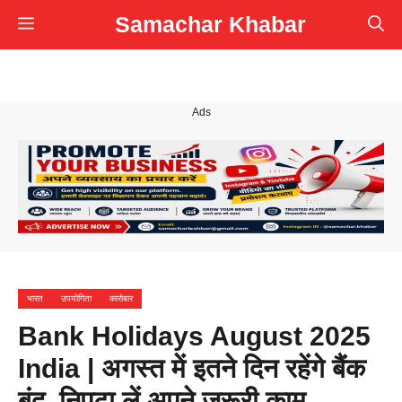
Skip
Samachar Khabar
Menu
to
content
Ads
भारत
उपयोगिता
कारोबार
Bank Holidays August 2025
India | अगस्त में इतने दिन रहेंगे बैंक
बंद, निपटा लें अपने जरूरी काम