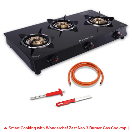
🔥 Smart Cooking with Wonderchef Zest Neo 3 Burner Gas Cooktop |