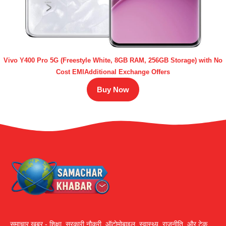
Vivo Y400 Pro 5G (Freestyle White, 8GB RAM, 256GB Storage) with No
Cost EMIAdditional Exchange Offers
Buy Now
समाचार ख़बर - शिक्षा, सरकारी नौकरी, ऑटोमोबाइल, स्वास्थ्य, राजनीति, और टेक,