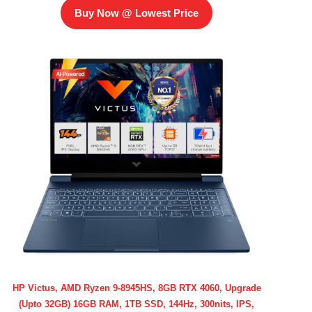
Buy Now @ Lowest Price
HP Victus, AMD Ryzen 9-8945HS, 8GB RTX 4060, Upgrade
(Upto 32GB) 16GB RAM, 1TB SSD, 144Hz, 300nits, IPS,