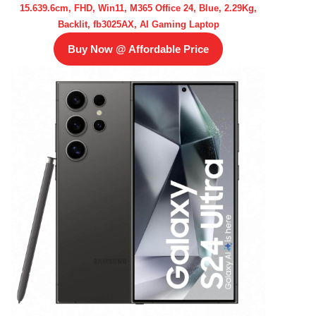
15.639.6cm, FHD, Win11, M365 Office 24, Blue, 2.29Kg,
Backlit, fb3025AX, AI Gaming Laptop
Buy Now @ Affordable Price