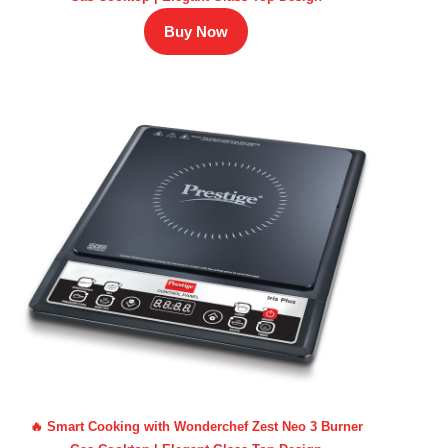
Buy Now
🔥 Smart Cooking with Wonderchef Zest Neo 3 Burner