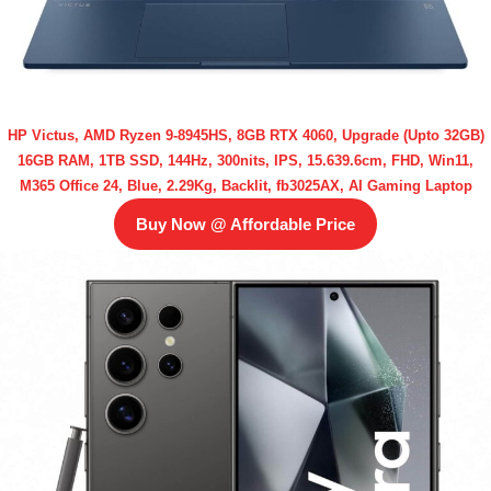
HP Victus, AMD Ryzen 9-8945HS, 8GB RTX 4060, Upgrade (Upto 32GB)
16GB RAM, 1TB SSD, 144Hz, 300nits, IPS, 15.639.6cm, FHD, Win11,
M365 Office 24, Blue, 2.29Kg, Backlit, fb3025AX, AI Gaming Laptop
Buy Now @ Affordable Price