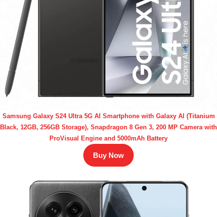
Samsung Galaxy S24 Ultra 5G AI Smartphone with Galaxy AI (Titanium
Black, 12GB, 256GB Storage), Snapdragon 8 Gen 3, 200 MP Camera with
ProVisual Engine and 5000mAh Battery
Buy Now