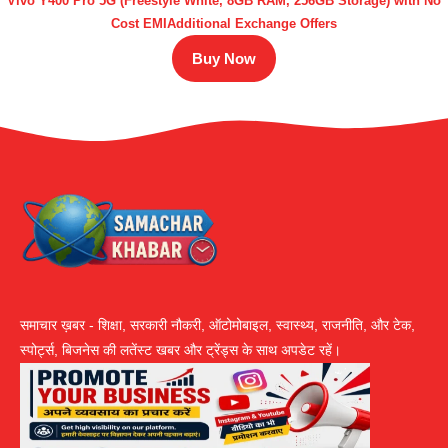
Vivo Y400 Pro 5G (Freestyle White, 8GB RAM, 256GB Storage) with No
Cost EMIAdditional Exchange Offers
Buy Now
समाचार ख़बर - शिक्षा, सरकारी नौकरी, ऑटोमोबाइल, स्वास्थ्य, राजनीति, और टेक,
स्पोर्ट्स, बिजनेस की लतेंस्ट खबर और ट्रेंड्स के साथ अपडेट रहें।