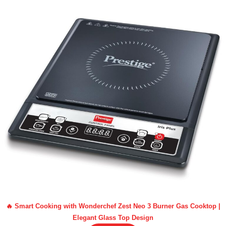
🔥 Smart Cooking with Wonderchef Zest Neo 3 Burner Gas Cooktop |
Elegant Glass Top Design