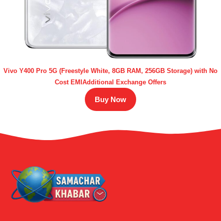
Vivo Y400 Pro 5G (Freestyle White, 8GB RAM, 256GB Storage) with No
Cost EMIAdditional Exchange Offers
Buy Now