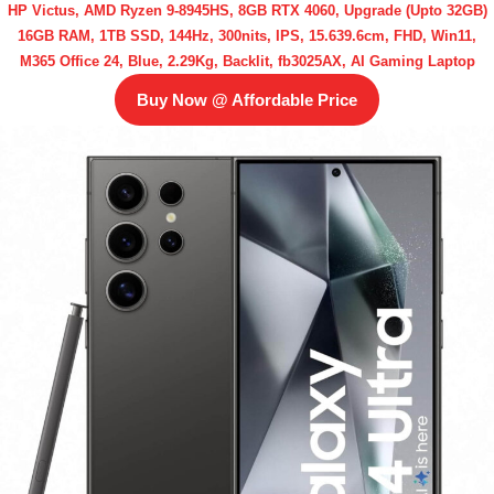
HP Victus, AMD Ryzen 9-8945HS, 8GB RTX 4060, Upgrade (Upto 32GB)
16GB RAM, 1TB SSD, 144Hz, 300nits, IPS, 15.639.6cm, FHD, Win11,
M365 Office 24, Blue, 2.29Kg, Backlit, fb3025AX, AI Gaming Laptop
Buy Now @ Affordable Price