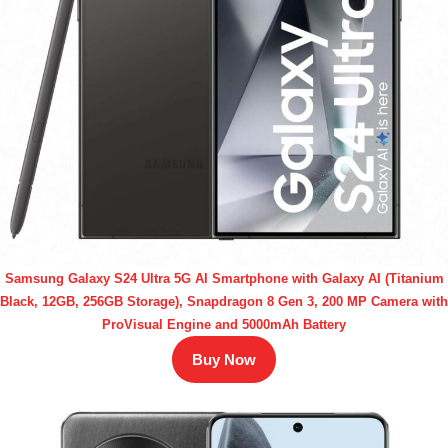
Samsung Galaxy S24 Ultra 5G AI Smartphone with Galaxy AI (Titanium
Black, 12GB, 256GB Storage), Snapdragon 8 Gen 3, 200 MP Camera with
ProVisual Engine and 5000mAh Battery
Buy Now