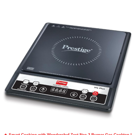
🔥 Smart Cooking with Wonderchef Zest Neo 3 Burner Gas Cooktop |