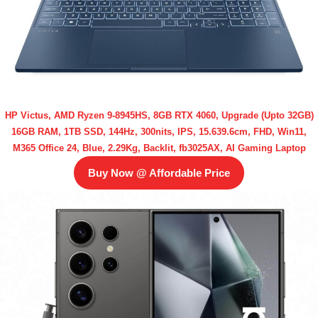
HP Victus, AMD Ryzen 9-8945HS, 8GB RTX 4060, Upgrade (Upto 32GB)
16GB RAM, 1TB SSD, 144Hz, 300nits, IPS, 15.639.6cm, FHD, Win11,
M365 Office 24, Blue, 2.29Kg, Backlit, fb3025AX, AI Gaming Laptop
Buy Now @ Affordable Price