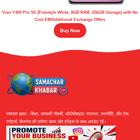
Vivo Y400 Pro 5G (Freestyle White, 8GB RAM, 256GB Storage) with No
Cost EMIAdditional Exchange Offers
Buy Now
समाचार ख़बर - शिक्षा, सरकारी नौकरी, ऑटोमोबाइल, स्वास्थ्य, राजनीति, और टेक,
स्पोर्ट्स, बिजनेस की लतेंस्ट खबर और ट्रेंड्स के साथ अपडेट रहें।