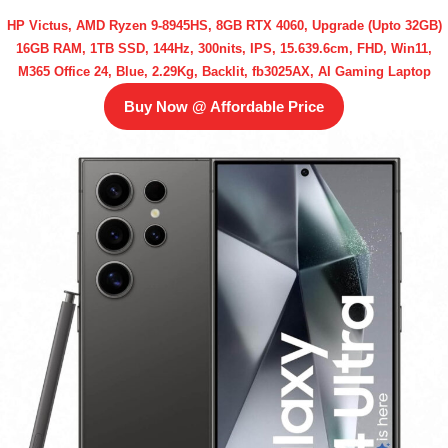
HP Victus, AMD Ryzen 9-8945HS, 8GB RTX 4060, Upgrade (Upto 32GB)
16GB RAM, 1TB SSD, 144Hz, 300nits, IPS, 15.639.6cm, FHD, Win11,
M365 Office 24, Blue, 2.29Kg, Backlit, fb3025AX, AI Gaming Laptop
Buy Now @ Affordable Price