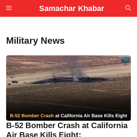
Skip
Samachar Khabar
Menu
to
content
Military News
B-52 Bomber Crash at California
Air Base Kills Eight;