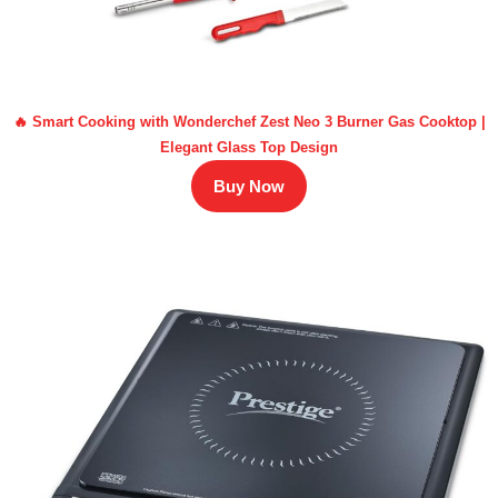
🔥 Smart Cooking with Wonderchef Zest Neo 3 Burner Gas Cooktop |
Elegant Glass Top Design
Buy Now