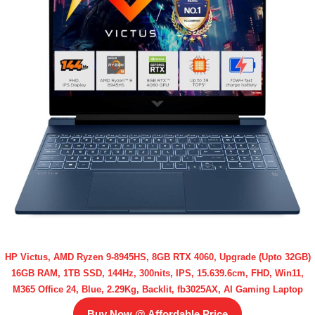
HP Victus, AMD Ryzen 9-8945HS, 8GB RTX 4060, Upgrade (Upto 32GB)
16GB RAM, 1TB SSD, 144Hz, 300nits, IPS, 15.639.6cm, FHD, Win11,
M365 Office 24, Blue, 2.29Kg, Backlit, fb3025AX, AI Gaming Laptop
Buy Now @ Affordable Price