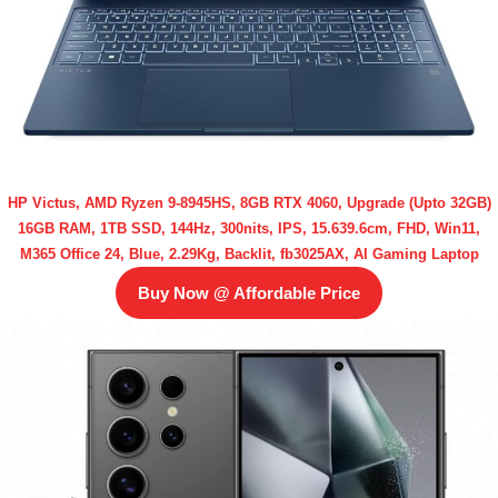
HP Victus, AMD Ryzen 9-8945HS, 8GB RTX 4060, Upgrade (Upto 32GB)
16GB RAM, 1TB SSD, 144Hz, 300nits, IPS, 15.639.6cm, FHD, Win11,
M365 Office 24, Blue, 2.29Kg, Backlit, fb3025AX, AI Gaming Laptop
Buy Now @ Affordable Price