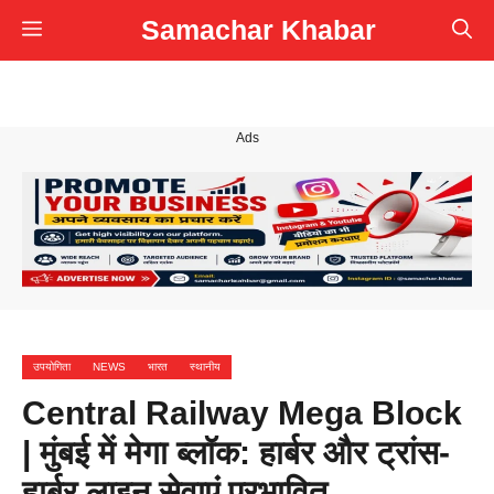
Skip
Samachar Khabar
Menu
to
content
Ads
उपयोगिता
NEWS
भारत
स्थानीय
Central Railway Mega Block
| मुंबई में मेगा ब्लॉक: हार्बर और ट्रांस-
हार्बर लाइन सेवाएं प्रभावित