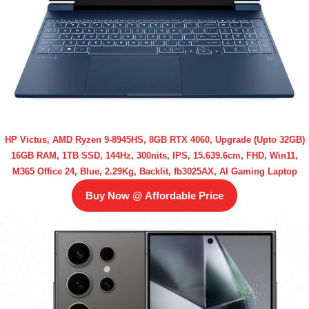
HP Victus, AMD Ryzen 9-8945HS, 8GB RTX 4060, Upgrade (Upto 32GB)
16GB RAM, 1TB SSD, 144Hz, 300nits, IPS, 15.639.6cm, FHD, Win11,
M365 Office 24, Blue, 2.29Kg, Backlit, fb3025AX, AI Gaming Laptop
Buy Now @ Affordable Price