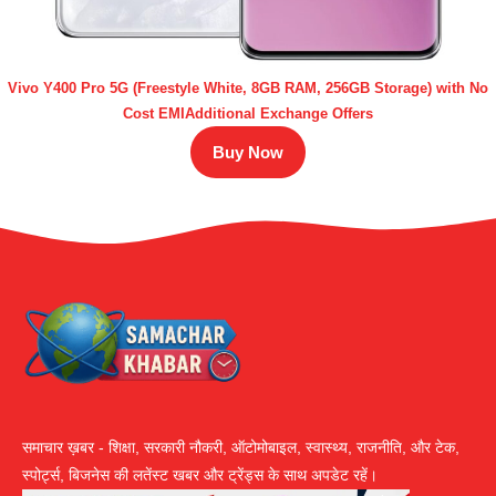
Vivo Y400 Pro 5G (Freestyle White, 8GB RAM, 256GB Storage) with No
Cost EMIAdditional Exchange Offers
Buy Now
समाचार ख़बर - शिक्षा, सरकारी नौकरी, ऑटोमोबाइल, स्वास्थ्य, राजनीति, और टेक,
स्पोर्ट्स, बिजनेस की लतेंस्ट खबर और ट्रेंड्स के साथ अपडेट रहें।