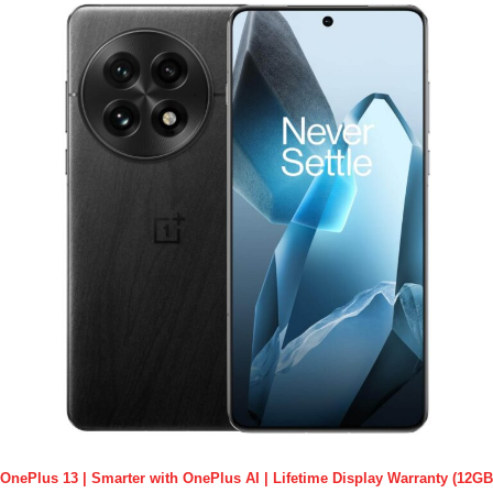
OnePlus 13 | Smarter with OnePlus AI | Lifetime Display Warranty (12GB