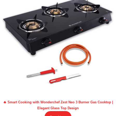
🔥 Smart Cooking with Wonderchef Zest Neo 3 Burner Gas Cooktop |
Elegant Glass Top Design