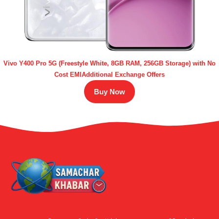
Vivo Y400 Pro 5G (Freestyle White, 8GB RAM, 256GB Storage) with No
Cost EMIAdditional Exchange Offers
Buy Now