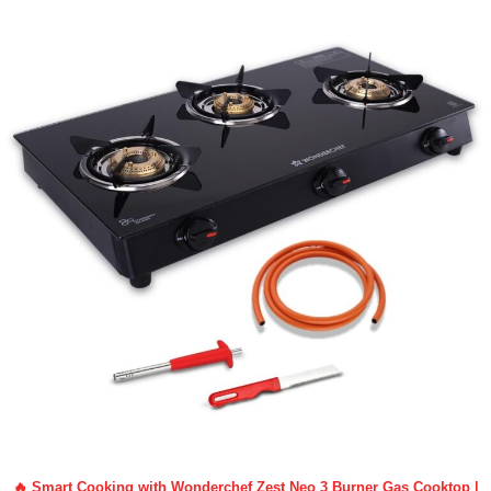
🔥 Smart Cooking with Wonderchef Zest Neo 3 Burner Gas Cooktop |