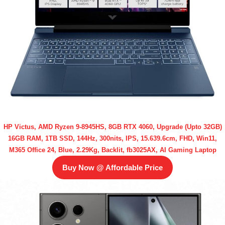
HP Victus, AMD Ryzen 9-8945HS, 8GB RTX 4060, Upgrade (Upto 32GB)
16GB RAM, 1TB SSD, 144Hz, 300nits, IPS, 15.639.6cm, FHD, Win11,
M365 Office 24, Blue, 2.29Kg, Backlit, fb3025AX, AI Gaming Laptop
Buy Now @ Affordable Price