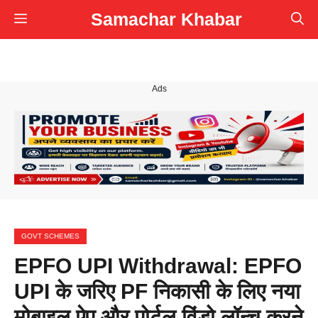
Skip
Samachar Khabar
Menu
to
content
Ads
GOVT SCHEMES
EPFO UPI Withdrawal: EPFO
UPI के जरिए PF निकासी के लिए नया
मोबाइल ऐप और पोर्टल विंडो लॉन्च करने