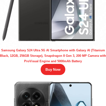
Samsung Galaxy S24 Ultra 5G AI Smartphone with Galaxy AI (Titanium
Black, 12GB, 256GB Storage), Snapdragon 8 Gen 3, 200 MP Camera with
ProVisual Engine and 5000mAh Battery
Buy Now