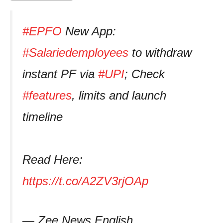
#EPFO
New App:
#Salariedemployees
to withdraw
instant PF via
#UPI
; Check
#features
, limits and launch
timeline
Read Here:
https://t.co/A2ZV3rjOAp
— Zee News English