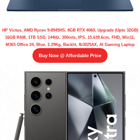
HP Victus, AMD Ryzen 9-8945HS, 8GB RTX 4060, Upgrade (Upto 32GB)
16GB RAM, 1TB SSD, 144Hz, 300nits, IPS, 15.639.6cm, FHD, Win11,
M365 Office 24, Blue, 2.29Kg, Backlit, fb3025AX, AI Gaming Laptop
Buy Now @ Affordable Price