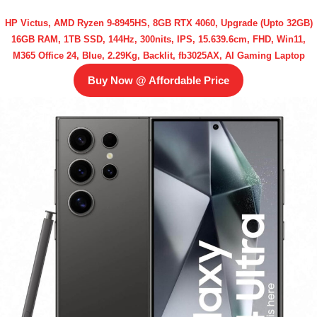
HP Victus, AMD Ryzen 9-8945HS, 8GB RTX 4060, Upgrade (Upto 32GB)
16GB RAM, 1TB SSD, 144Hz, 300nits, IPS, 15.639.6cm, FHD, Win11,
M365 Office 24, Blue, 2.29Kg, Backlit, fb3025AX, AI Gaming Laptop
Buy Now @ Affordable Price