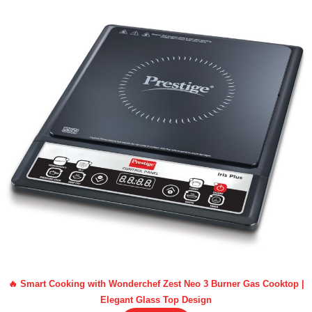
🔥 Smart Cooking with Wonderchef Zest Neo 3 Burner Gas Cooktop |
Elegant Glass Top Design