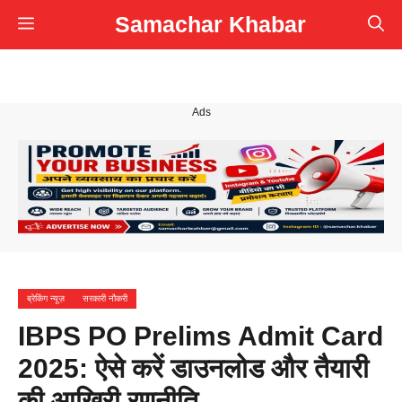
Skip
Samachar Khabar
Menu
to
content
Ads
ब्रेकिंग न्यूज़
सरकारी नौकरी
IBPS PO Prelims Admit Card
2025: ऐसे करें डाउनलोड और तैयारी
की आखिरी रणनीति