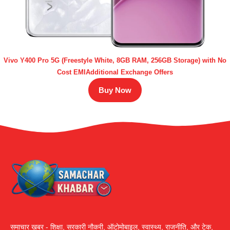
Vivo Y400 Pro 5G (Freestyle White, 8GB RAM, 256GB Storage) with No
Cost EMIAdditional Exchange Offers
Buy Now
समाचार ख़बर - शिक्षा, सरकारी नौकरी, ऑटोमोबाइल, स्वास्थ्य, राजनीति, और टेक,