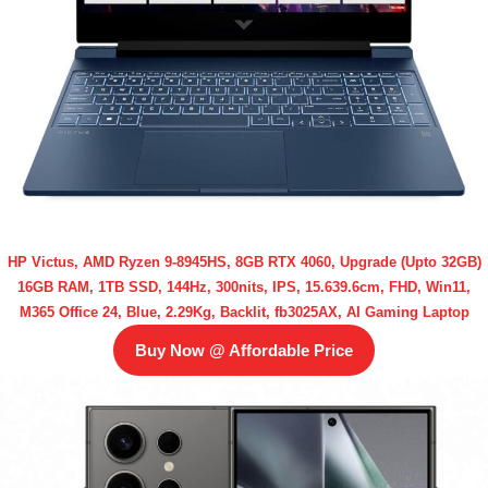
HP Victus, AMD Ryzen 9-8945HS, 8GB RTX 4060, Upgrade (Upto 32GB)
16GB RAM, 1TB SSD, 144Hz, 300nits, IPS, 15.639.6cm, FHD, Win11,
M365 Office 24, Blue, 2.29Kg, Backlit, fb3025AX, AI Gaming Laptop
Buy Now @ Affordable Price