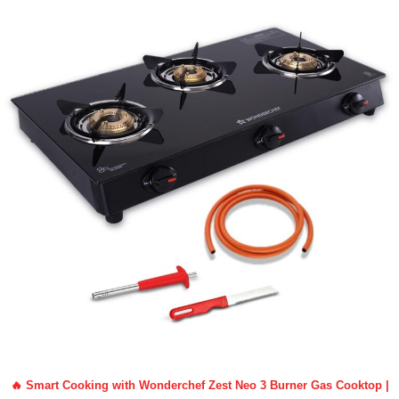
🔥 Smart Cooking with Wonderchef Zest Neo 3 Burner Gas Cooktop |