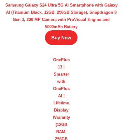
Samsung Galaxy S24 Ultra 5G AI Smartphone with Galaxy
AI (Titanium Black, 12GB, 256GB Storage), Snapdragon 8
Gen 3, 200 MP Camera with ProVisual Engine and
5000mAh Battery
Buy Now
OnePlus
13 |
Smarter
with
OnePlus
AI |
Lifetime
Display
Warranty
(12GB
RAM,
256GB