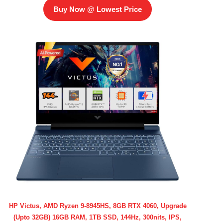
Buy Now @ Lowest Price
HP Victus, AMD Ryzen 9-8945HS, 8GB RTX 4060, Upgrade
(Upto 32GB) 16GB RAM, 1TB SSD, 144Hz, 300nits, IPS,