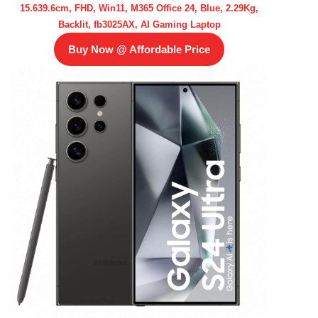
15.639.6cm, FHD, Win11, M365 Office 24, Blue, 2.29Kg,
Backlit, fb3025AX, AI Gaming Laptop
Buy Now @ Affordable Price