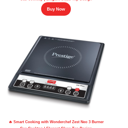
Buy Now
🔥 Smart Cooking with Wonderchef Zest Neo 3 Burner