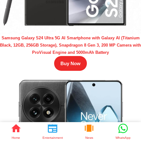
Samsung Galaxy S24 Ultra 5G AI Smartphone with Galaxy AI (Titanium
Black, 12GB, 256GB Storage), Snapdragon 8 Gen 3, 200 MP Camera with
ProVisual Engine and 5000mAh Battery
Buy Now
Home
Entertainment
News
WhatsApp