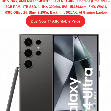
HP Victus, AMD Ryzen 9-8945HS, 8GB RTX 4060, Upgrade (Upto 32GB)
16GB RAM, 1TB SSD, 144Hz, 300nits, IPS, 15.639.6cm, FHD, Win11,
M365 Office 24, Blue, 2.29Kg, Backlit, fb3025AX, AI Gaming Laptop
Buy Now @ Affordable Price