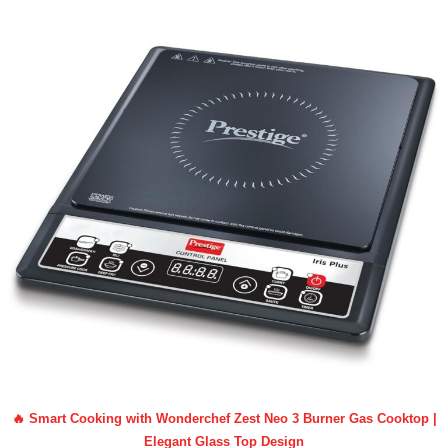
🔥 Smart Cooking with Wonderchef Zest Neo 3 Burner Gas Cooktop |
Elegant Glass Top Design