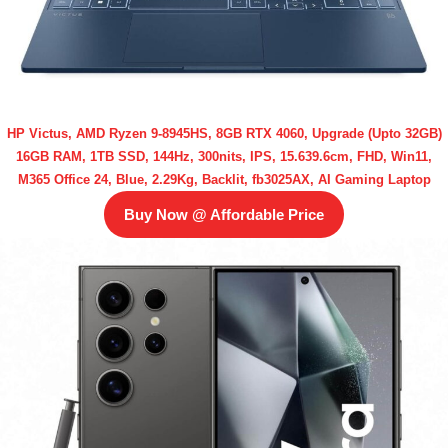
HP Victus, AMD Ryzen 9-8945HS, 8GB RTX 4060, Upgrade (Upto 32GB)
16GB RAM, 1TB SSD, 144Hz, 300nits, IPS, 15.639.6cm, FHD, Win11,
M365 Office 24, Blue, 2.29Kg, Backlit, fb3025AX, AI Gaming Laptop
Buy Now @ Affordable Price