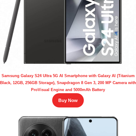
Samsung Galaxy S24 Ultra 5G AI Smartphone with Galaxy AI (Titanium
Black, 12GB, 256GB Storage), Snapdragon 8 Gen 3, 200 MP Camera with
ProVisual Engine and 5000mAh Battery
Buy Now