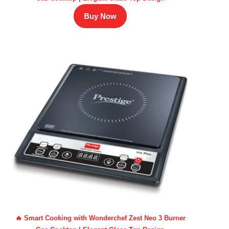
Buy Now
🔥 Smart Cooking with Wonderchef Zest Neo 3 Burner