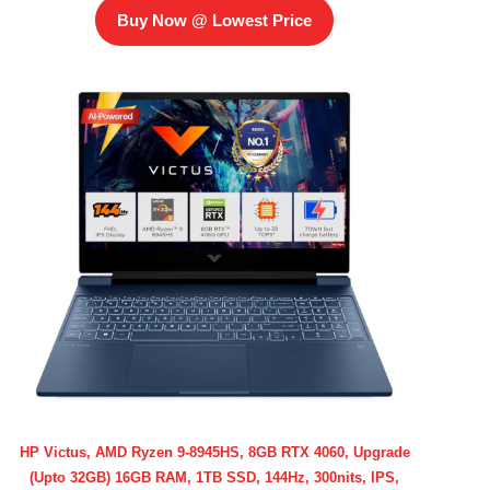
Buy Now @ Lowest Price
HP Victus, AMD Ryzen 9-8945HS, 8GB RTX 4060, Upgrade
(Upto 32GB) 16GB RAM, 1TB SSD, 144Hz, 300nits, IPS,