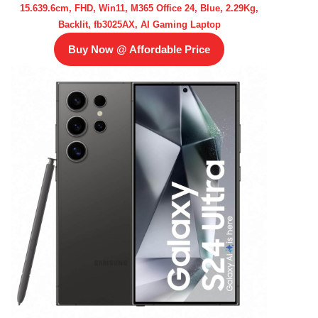
15.639.6cm, FHD, Win11, M365 Office 24, Blue, 2.29Kg,
Backlit, fb3025AX, AI Gaming Laptop
Buy Now @ Affordable Price