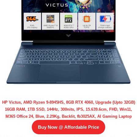
HP Victus, AMD Ryzen 9-8945HS, 8GB RTX 4060, Upgrade (Upto 32GB)
16GB RAM, 1TB SSD, 144Hz, 300nits, IPS, 15.639.6cm, FHD, Win11,
M365 Office 24, Blue, 2.29Kg, Backlit, fb3025AX, AI Gaming Laptop
Buy Now @ Affordable Price