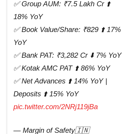
✅ Group AUM: ₹7.5 Lakh Cr ⬆️
18% YoY
✅ Book Value/Share: ₹829 ⬆️ 17%
YoY
✅ Bank PAT: ₹3,282 Cr ⬇️ 7% YoY
✅ Kotak AMC PAT ⬆️ 86% YoY
✅ Net Advances ⬆️ 14% YoY |
Deposits ⬆️ 15% YoY
pic.twitter.com/2NRj119jBa
— Margin of Safety🇮🇳