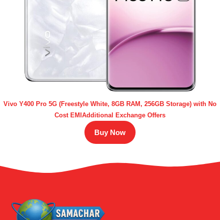
Vivo Y400 Pro 5G (Freestyle White, 8GB RAM, 256GB Storage) with No
Cost EMIAdditional Exchange Offers
Buy Now