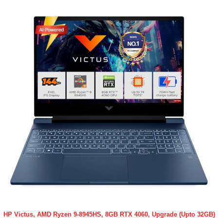
HP Victus, AMD Ryzen 9-8945HS, 8GB RTX 4060, Upgrade (Upto 32GB)