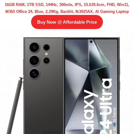
16GB RAM, 1TB SSD, 144Hz, 300nits, IPS, 15.639.6cm, FHD, Win11,
M365 Office 24, Blue, 2.29Kg, Backlit, fb3025AX, AI Gaming Laptop
Buy Now @ Affordable Price