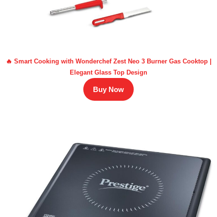
🔥 Smart Cooking with Wonderchef Zest Neo 3 Burner Gas Cooktop |
Elegant Glass Top Design
Buy Now