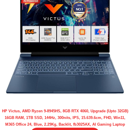
HP Victus, AMD Ryzen 9-8945HS, 8GB RTX 4060, Upgrade (Upto 32GB)
16GB RAM, 1TB SSD, 144Hz, 300nits, IPS, 15.639.6cm, FHD, Win11,
M365 Office 24, Blue, 2.29Kg, Backlit, fb3025AX, AI Gaming Laptop