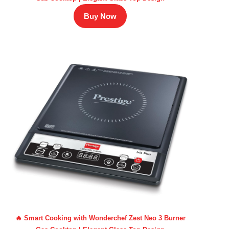
Buy Now
🔥 Smart Cooking with Wonderchef Zest Neo 3 Burner