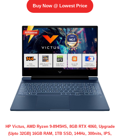
Buy Now @ Lowest Price
HP Victus, AMD Ryzen 9-8945HS, 8GB RTX 4060, Upgrade
(Upto 32GB) 16GB RAM, 1TB SSD, 144Hz, 300nits, IPS,