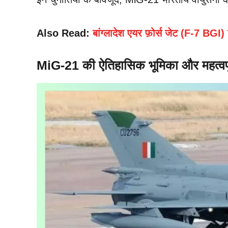
Also Read:
बांग्लादेश एयर फ़ोर्स जेट (F-7 BGI) 
MiG-21 की ऐतिहासिक भूमिका और महत्वपू