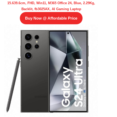
15.639.6cm, FHD, Win11, M365 Office 24, Blue, 2.29Kg,
Backlit, fb3025AX, AI Gaming Laptop
Buy Now @ Affordable Price