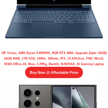
HP Victus, AMD Ryzen 9-8945HS, 8GB RTX 4060, Upgrade (Upto 32GB)
16GB RAM, 1TB SSD, 144Hz, 300nits, IPS, 15.639.6cm, FHD, Win11,
M365 Office 24, Blue, 2.29Kg, Backlit, fb3025AX, AI Gaming Laptop
Buy Now @ Affordable Price