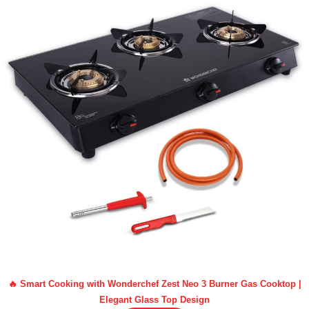
🔥 Smart Cooking with Wonderchef Zest Neo 3 Burner Gas Cooktop |
Elegant Glass Top Design