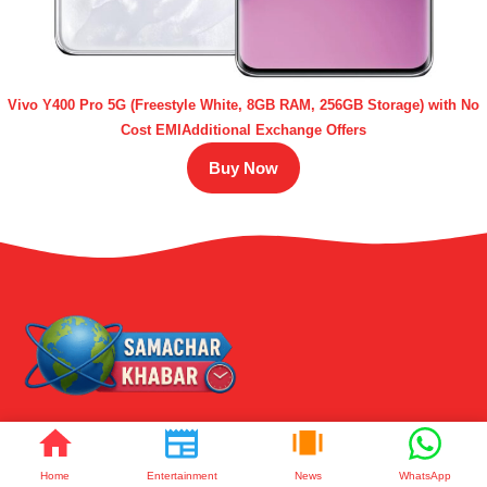
Vivo Y400 Pro 5G (Freestyle White, 8GB RAM, 256GB Storage) with No
Cost EMIAdditional Exchange Offers
Buy Now
समाचार ख़बर - शिक्षा, सरकारी नौकरी, ऑटोमोबाइल, स्वास्थ्य, राजनीति, और टेक,
Home
Entertainment
News
WhatsApp
स्पोर्ट्स, बिजनेस की लतेंस्ट खबर और ट्रेंड्स के साथ अपडेट रहें।