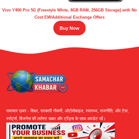
Vivo Y400 Pro 5G (Freestyle White, 8GB RAM, 256GB Storage) with No
Cost EMIAdditional Exchange Offers
Buy Now
समाचार ख़बर - शिक्षा, सरकारी नौकरी, ऑटोमोबाइल, स्वास्थ्य, राजनीति, और टेक,
स्पोर्ट्स, बिजनेस की लतेंस्ट खबर और ट्रेंड्स के साथ अपडेट रहें।