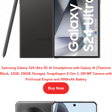
Samsung Galaxy S24 Ultra 5G AI Smartphone with Galaxy AI (Titanium
Black, 12GB, 256GB Storage), Snapdragon 8 Gen 3, 200 MP Camera with
ProVisual Engine and 5000mAh Battery
Buy Now