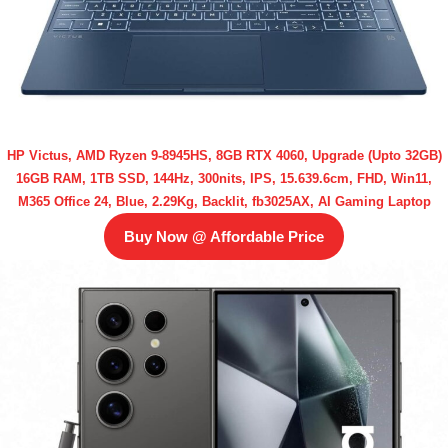
HP Victus, AMD Ryzen 9-8945HS, 8GB RTX 4060, Upgrade (Upto 32GB)
16GB RAM, 1TB SSD, 144Hz, 300nits, IPS, 15.639.6cm, FHD, Win11,
M365 Office 24, Blue, 2.29Kg, Backlit, fb3025AX, AI Gaming Laptop
Buy Now @ Affordable Price