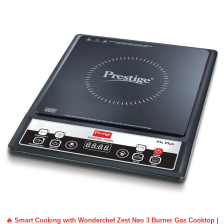
🔥 Smart Cooking with Wonderchef Zest Neo 3 Burner Gas Cooktop |