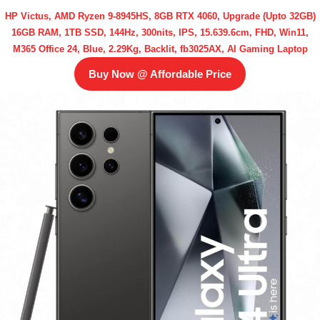
HP Victus, AMD Ryzen 9-8945HS, 8GB RTX 4060, Upgrade (Upto 32GB)
16GB RAM, 1TB SSD, 144Hz, 300nits, IPS, 15.639.6cm, FHD, Win11,
M365 Office 24, Blue, 2.29Kg, Backlit, fb3025AX, AI Gaming Laptop
Buy Now @ Affordable Price