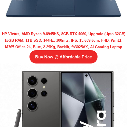
HP Victus, AMD Ryzen 9-8945HS, 8GB RTX 4060, Upgrade (Upto 32GB)
16GB RAM, 1TB SSD, 144Hz, 300nits, IPS, 15.639.6cm, FHD, Win11,
M365 Office 24, Blue, 2.29Kg, Backlit, fb3025AX, AI Gaming Laptop
Buy Now @ Affordable Price