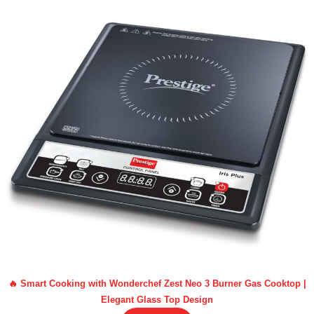
🔥 Smart Cooking with Wonderchef Zest Neo 3 Burner Gas Cooktop |
Elegant Glass Top Design