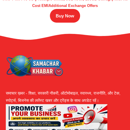
Cost EMIAdditional Exchange Offers
Buy Now
समाचार ख़बर - शिक्षा, सरकारी नौकरी, ऑटोमोबाइल, स्वास्थ्य, राजनीति, और टेक,
स्पोर्ट्स, बिजनेस की लतेंस्ट खबर और ट्रेंड्स के साथ अपडेट रहें।