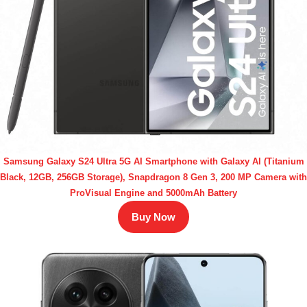
Samsung Galaxy S24 Ultra 5G AI Smartphone with Galaxy AI (Titanium
Black, 12GB, 256GB Storage), Snapdragon 8 Gen 3, 200 MP Camera with
ProVisual Engine and 5000mAh Battery
Buy Now