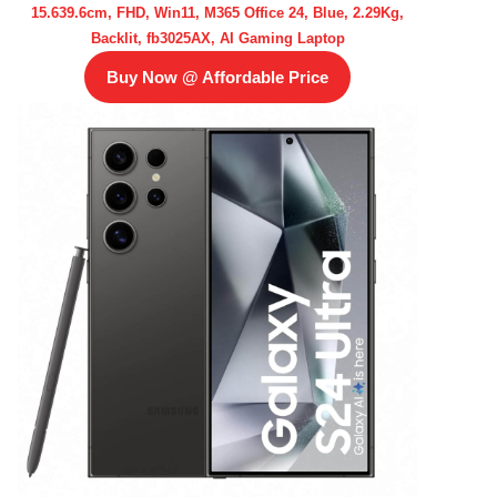
15.639.6cm, FHD, Win11, M365 Office 24, Blue, 2.29Kg,
Backlit, fb3025AX, AI Gaming Laptop
Buy Now @ Affordable Price