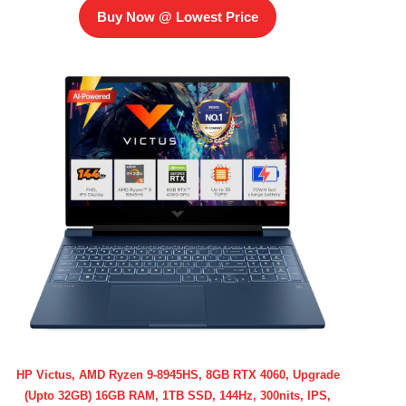
Buy Now @ Lowest Price
HP Victus, AMD Ryzen 9-8945HS, 8GB RTX 4060, Upgrade
(Upto 32GB) 16GB RAM, 1TB SSD, 144Hz, 300nits, IPS,