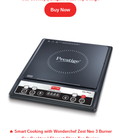
Buy Now
🔥 Smart Cooking with Wonderchef Zest Neo 3 Burner