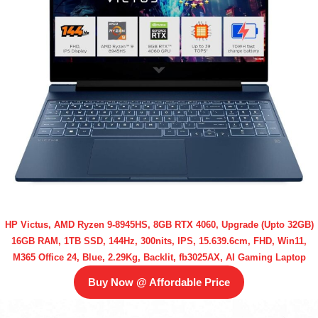
HP Victus, AMD Ryzen 9-8945HS, 8GB RTX 4060, Upgrade (Upto 32GB)
16GB RAM, 1TB SSD, 144Hz, 300nits, IPS, 15.639.6cm, FHD, Win11,
M365 Office 24, Blue, 2.29Kg, Backlit, fb3025AX, AI Gaming Laptop
Buy Now @ Affordable Price