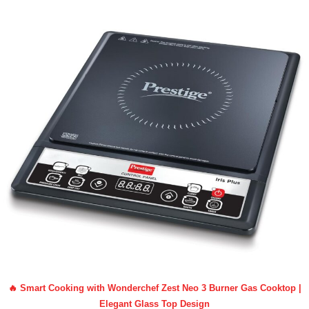
🔥 Smart Cooking with Wonderchef Zest Neo 3 Burner Gas Cooktop |
Elegant Glass Top Design