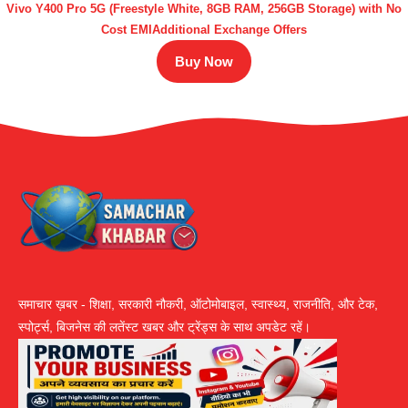
Vivo Y400 Pro 5G (Freestyle White, 8GB RAM, 256GB Storage) with No
Cost EMIAdditional Exchange Offers
Buy Now
समाचार ख़बर - शिक्षा, सरकारी नौकरी, ऑटोमोबाइल, स्वास्थ्य, राजनीति, और टेक,
स्पोर्ट्स, बिजनेस की लतेंस्ट खबर और ट्रेंड्स के साथ अपडेट रहें।