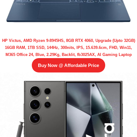
HP Victus, AMD Ryzen 9-8945HS, 8GB RTX 4060, Upgrade (Upto 32GB)
16GB RAM, 1TB SSD, 144Hz, 300nits, IPS, 15.639.6cm, FHD, Win11,
M365 Office 24, Blue, 2.29Kg, Backlit, fb3025AX, AI Gaming Laptop
Buy Now @ Affordable Price