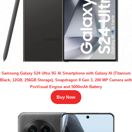
Samsung Galaxy S24 Ultra 5G AI Smartphone with Galaxy AI (Titanium
Black, 12GB, 256GB Storage), Snapdragon 8 Gen 3, 200 MP Camera with
ProVisual Engine and 5000mAh Battery
Buy Now