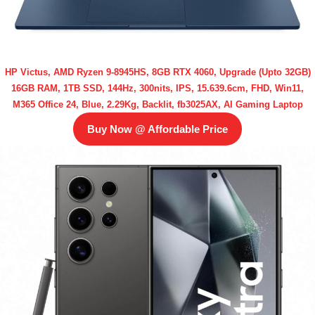
HP Victus, AMD Ryzen 9-8945HS, 8GB RTX 4060, Upgrade (Upto 32GB)
16GB RAM, 1TB SSD, 144Hz, 300nits, IPS, 15.639.6cm, FHD, Win11,
M365 Office 24, Blue, 2.29Kg, Backlit, fb3025AX, AI Gaming Laptop
Buy Now @ Affordable Price