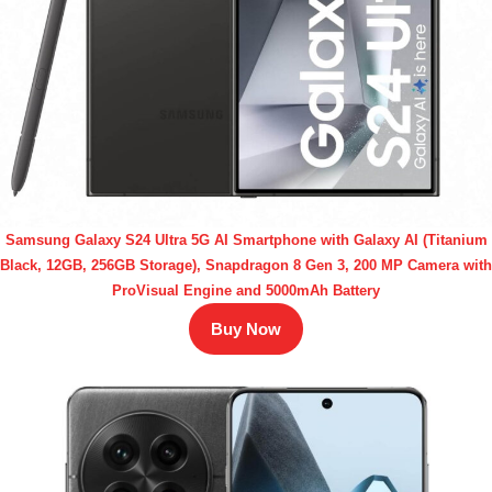
Samsung Galaxy S24 Ultra 5G AI Smartphone with Galaxy AI (Titanium
Black, 12GB, 256GB Storage), Snapdragon 8 Gen 3, 200 MP Camera with
ProVisual Engine and 5000mAh Battery
Buy Now