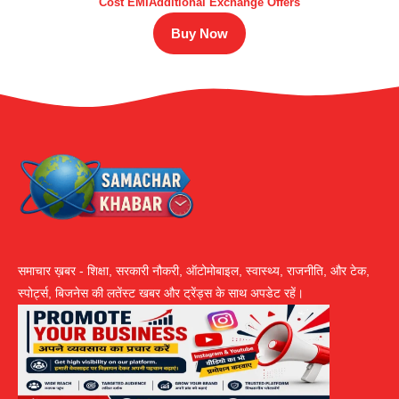
Cost EMIAdditional Exchange Offers
Buy Now
समाचार ख़बर - शिक्षा, सरकारी नौकरी, ऑटोमोबाइल, स्वास्थ्य, राजनीति, और टेक,
स्पोर्ट्स, बिजनेस की लतेंस्ट खबर और ट्रेंड्स के साथ अपडेट रहें।