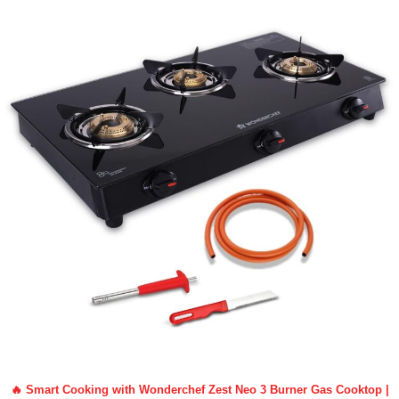
🔥 Smart Cooking with Wonderchef Zest Neo 3 Burner Gas Cooktop |