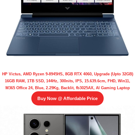
HP Victus, AMD Ryzen 9-8945HS, 8GB RTX 4060, Upgrade (Upto 32GB)
16GB RAM, 1TB SSD, 144Hz, 300nits, IPS, 15.639.6cm, FHD, Win11,
M365 Office 24, Blue, 2.29Kg, Backlit, fb3025AX, AI Gaming Laptop
Buy Now @ Affordable Price