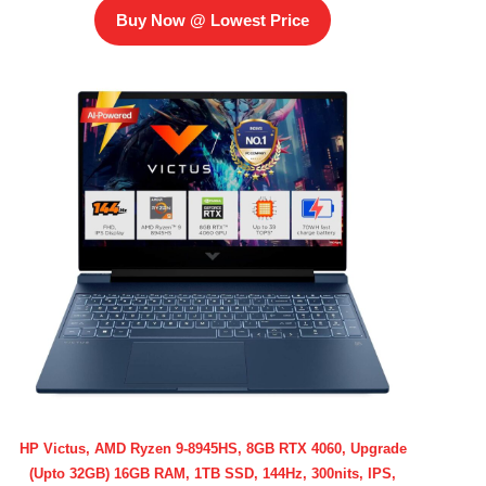
Buy Now @ Lowest Price
HP Victus, AMD Ryzen 9-8945HS, 8GB RTX 4060, Upgrade
(Upto 32GB) 16GB RAM, 1TB SSD, 144Hz, 300nits, IPS,