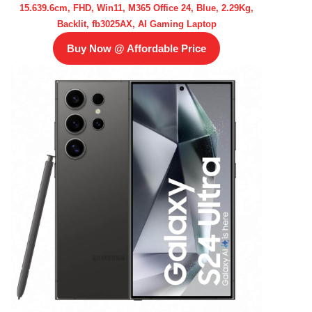
15.639.6cm, FHD, Win11, M365 Office 24, Blue, 2.29Kg,
Backlit, fb3025AX, AI Gaming Laptop
Buy Now @ Affordable Price