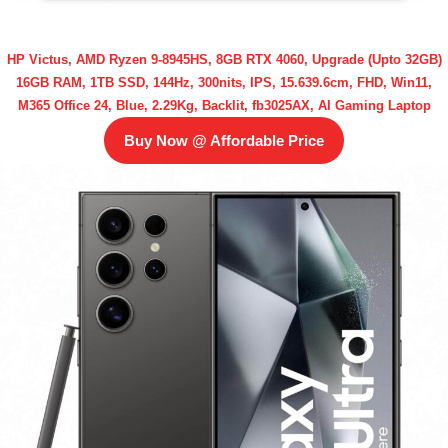
HP Victus, AMD Ryzen 9-8945HS, 8GB RTX 4060, Upgrade (Upto 32GB)
16GB RAM, 1TB SSD, 144Hz, 300nits, IPS, 15.639.6cm, FHD, Win11,
M365 Office 24, Blue, 2.29Kg, Backlit, fb3025AX, AI Gaming Laptop
Buy Now @ Affordable Price