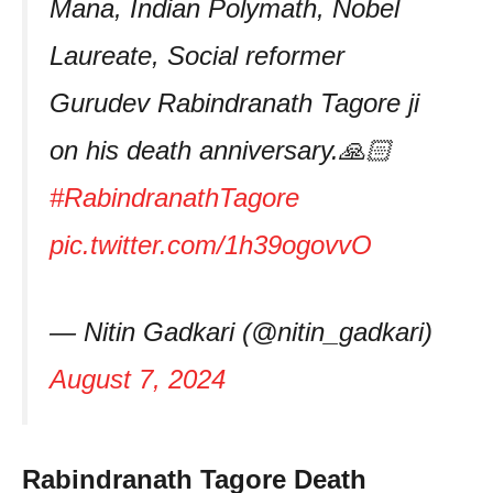
Mana, Indian Polymath, Nobel
Laureate, Social reformer
Gurudev Rabindranath Tagore ji
on his death anniversary.🙏🏻
#RabindranathTagore
pic.twitter.com/1h39ogovvO
— Nitin Gadkari (@nitin_gadkari)
August 7, 2024
Rabindranath Tagore Death