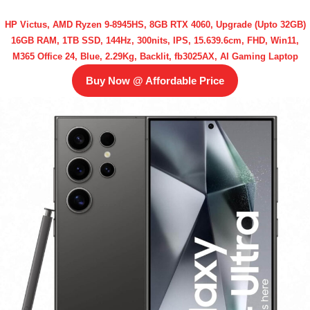
HP Victus, AMD Ryzen 9-8945HS, 8GB RTX 4060, Upgrade (Upto 32GB)
16GB RAM, 1TB SSD, 144Hz, 300nits, IPS, 15.639.6cm, FHD, Win11,
M365 Office 24, Blue, 2.29Kg, Backlit, fb3025AX, AI Gaming Laptop
Buy Now @ Affordable Price