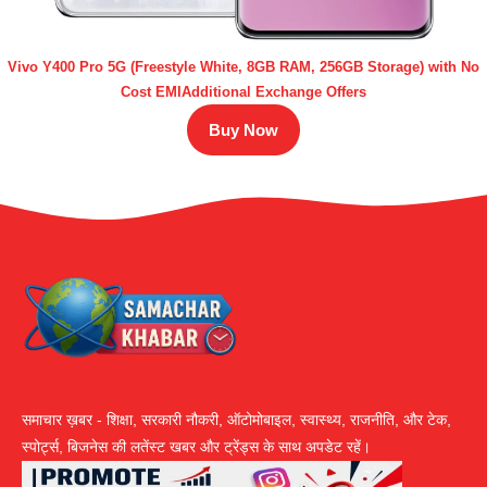
Vivo Y400 Pro 5G (Freestyle White, 8GB RAM, 256GB Storage) with No
Cost EMIAdditional Exchange Offers
Buy Now
समाचार ख़बर - शिक्षा, सरकारी नौकरी, ऑटोमोबाइल, स्वास्थ्य, राजनीति, और टेक,
स्पोर्ट्स, बिजनेस की लतेंस्ट खबर और ट्रेंड्स के साथ अपडेट रहें।