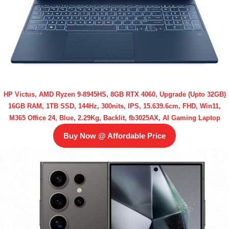
HP Victus, AMD Ryzen 9-8945HS, 8GB RTX 4060, Upgrade (Upto 32GB)
16GB RAM, 1TB SSD, 144Hz, 300nits, IPS, 15.639.6cm, FHD, Win11,
M365 Office 24, Blue, 2.29Kg, Backlit, fb3025AX, AI Gaming Laptop
Buy Now @ Affordable Price