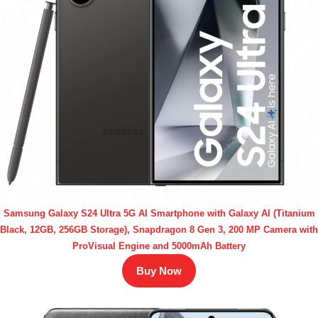
Samsung Galaxy S24 Ultra 5G AI Smartphone with Galaxy AI (Titanium
Black, 12GB, 256GB Storage), Snapdragon 8 Gen 3, 200 MP Camera with
ProVisual Engine and 5000mAh Battery
Buy Now