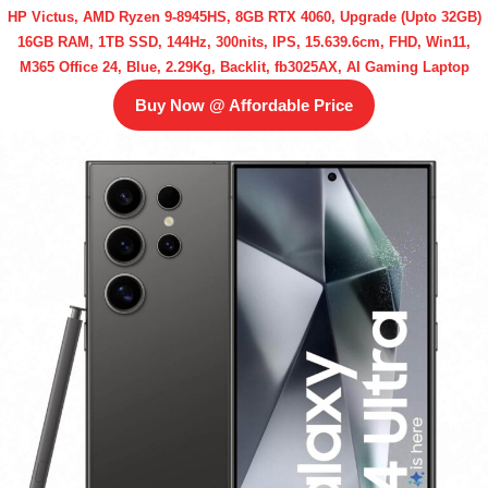
HP Victus, AMD Ryzen 9-8945HS, 8GB RTX 4060, Upgrade (Upto 32GB)
16GB RAM, 1TB SSD, 144Hz, 300nits, IPS, 15.639.6cm, FHD, Win11,
M365 Office 24, Blue, 2.29Kg, Backlit, fb3025AX, AI Gaming Laptop
Buy Now @ Affordable Price