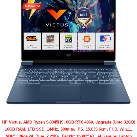
HP Victus, AMD Ryzen 9-8945HS, 8GB RTX 4060, Upgrade (Upto 32GB)
16GB RAM, 1TB SSD, 144Hz, 300nits, IPS, 15.639.6cm, FHD, Win11,
M365 Office 24, Blue, 2.29Kg, Backlit, fb3025AX, AI Gaming Laptop