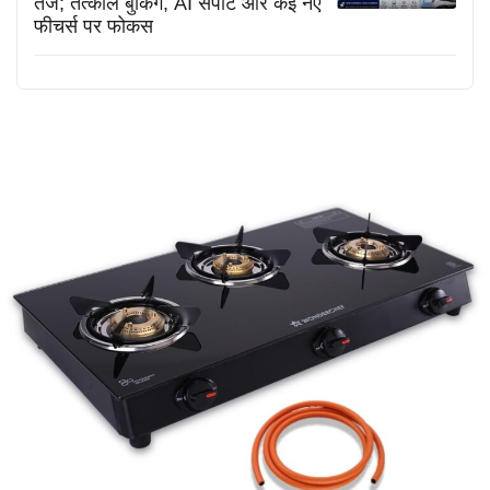
तेज; तत्काल बुकिंग, AI सपोर्ट और कई नए
फीचर्स पर फोकस