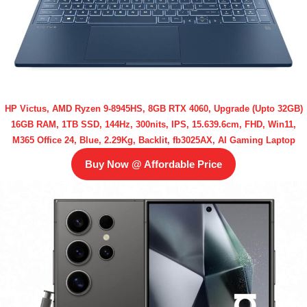
HP Victus, AMD Ryzen 9-8945HS, 8GB RTX 4060, Upgrade (Upto 32GB)
16GB RAM, 1TB SSD, 144Hz, 300nits, IPS, 15.639.6cm, FHD, Win11,
M365 Office 24, Blue, 2.29Kg, Backlit, fb3025AX, AI Gaming Laptop
Buy Now @ Affordable Price