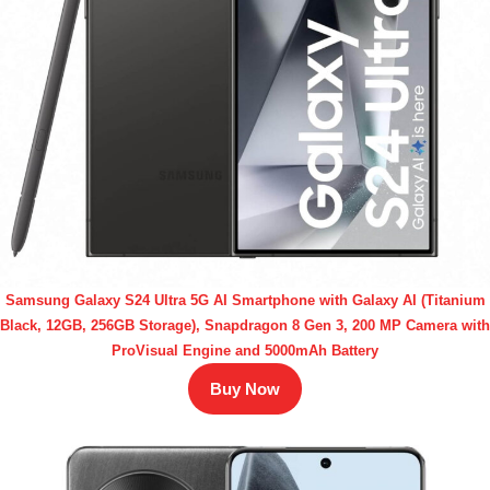
Samsung Galaxy S24 Ultra 5G AI Smartphone with Galaxy AI (Titanium
Black, 12GB, 256GB Storage), Snapdragon 8 Gen 3, 200 MP Camera with
ProVisual Engine and 5000mAh Battery
Buy Now