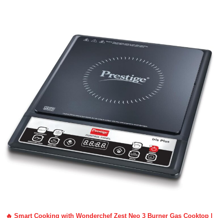
🔥 Smart Cooking with Wonderchef Zest Neo 3 Burner Gas Cooktop |