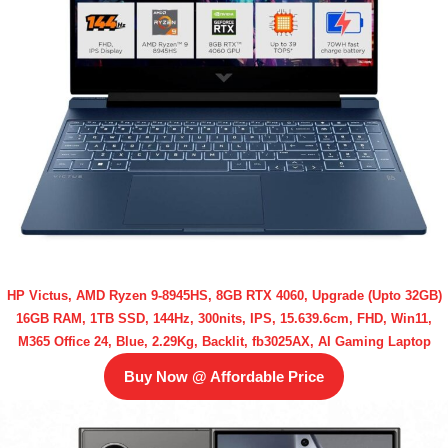
HP Victus, AMD Ryzen 9-8945HS, 8GB RTX 4060, Upgrade (Upto 32GB)
16GB RAM, 1TB SSD, 144Hz, 300nits, IPS, 15.639.6cm, FHD, Win11,
M365 Office 24, Blue, 2.29Kg, Backlit, fb3025AX, AI Gaming Laptop
Buy Now @ Affordable Price