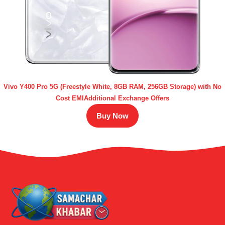
Vivo Y400 Pro 5G (Freestyle White, 8GB RAM, 256GB Storage) with No
Cost EMIAdditional Exchange Offers
Buy Now