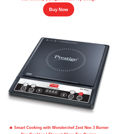
Buy Now
🔥 Smart Cooking with Wonderchef Zest Neo 3 Burner