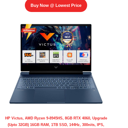
Buy Now @ Lowest Price
HP Victus, AMD Ryzen 9-8945HS, 8GB RTX 4060, Upgrade
(Upto 32GB) 16GB RAM, 1TB SSD, 144Hz, 300nits, IPS,