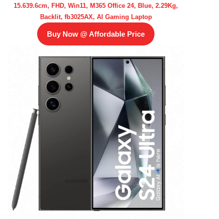
15.639.6cm, FHD, Win11, M365 Office 24, Blue, 2.29Kg,
Backlit, fb3025AX, AI Gaming Laptop
Buy Now @ Affordable Price